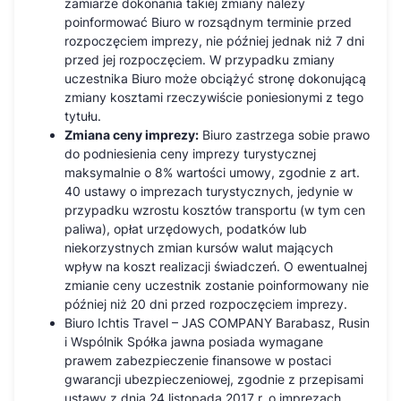
zamiarze dokonania takiej zmiany należy
poinformować Biuro w rozsądnym terminie przed
rozpoczęciem imprezy, nie później jednak niż 7 dni
przed jej rozpoczęciem. W przypadku zmiany
uczestnika Biuro może obciążyć stronę dokonującą
zmiany kosztami rzeczywiście poniesionymi z tego
tytułu.
Zmiana ceny imprezy:
Biuro zastrzega sobie prawo
do podniesienia ceny imprezy turystycznej
maksymalnie o 8% wartości umowy, zgodnie z art.
40 ustawy o imprezach turystycznych, jedynie w
przypadku wzrostu kosztów transportu (w tym cen
paliwa), opłat urzędowych, podatków lub
niekorzystnych zmian kursów walut mających
wpływ na koszt realizacji świadczeń. O ewentualnej
zmianie ceny uczestnik zostanie poinformowany nie
później niż 20 dni przed rozpoczęciem imprezy.
Biuro Ichtis Travel – JAS COMPANY Barabasz, Rusin
i Wspólnik Spółka jawna posiada wymagane
prawem zabezpieczenie finansowe w postaci
gwarancji ubezpieczeniowej, zgodnie z przepisami
ustawy z dnia 24 listopada 2017 r. o imprezach