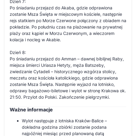
Dzień 7:
Po śniadaniu przejazd do Akaba, gdzie odprawiona
zostanie Msza Święta w miejscowym kościele, następnie
rejs statkiem po Morze Czerwone połączony z obiadem na
pokładzie. Po południu czas na plażowanie na prywatnej
plaży oraz kąpiel w Morzu Czerwonym, a wieczorem
kolacja i nocleg w Akabie.
Dzień 8:
Po śniadaniu przejazd do Amman – dawnej biblijnej Raby,
miejsca śmierci Uriasza Hetyty, męża Batszeby,
zwiedzanie Cytadeli – historycznego wzgórza stolicy,
meczetu oraz kościoła katolickiego, gdzie odprawiona
zostanie Msza Święta. Następnie wyjazd na lotnisko,
odprawy bagażowo-biletowe i wylot w stronę Krakowa ok.
21:50. Przylot do Polski. Zakończenie pielgrzymki.
Ważne informacje
Wylot następuje z lotniska Kraków-Balice –
dokładna godzina zbiórki zostanie podana
najpóźniej miesiąc przed planowaną datą