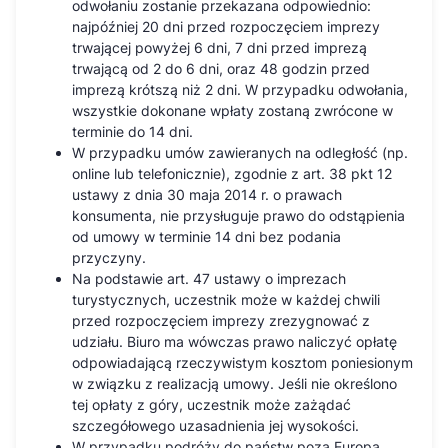
odwołaniu zostanie przekazana odpowiednio:
najpóźniej 20 dni przed rozpoczęciem imprezy
trwającej powyżej 6 dni, 7 dni przed imprezą
trwającą od 2 do 6 dni, oraz 48 godzin przed
imprezą krótszą niż 2 dni. W przypadku odwołania,
wszystkie dokonane wpłaty zostaną zwrócone w
terminie do 14 dni.
W przypadku umów zawieranych na odległość (np.
online lub telefonicznie), zgodnie z art. 38 pkt 12
ustawy z dnia 30 maja 2014 r. o prawach
konsumenta, nie przysługuje prawo do odstąpienia
od umowy w terminie 14 dni bez podania
przyczyny.
Na podstawie art. 47 ustawy o imprezach
turystycznych, uczestnik może w każdej chwili
przed rozpoczęciem imprezy zrezygnować z
udziału. Biuro ma wówczas prawo naliczyć opłatę
odpowiadającą rzeczywistym kosztom poniesionym
w związku z realizacją umowy. Jeśli nie określono
tej opłaty z góry, uczestnik może zażądać
szczegółowego uzasadnienia jej wysokości.
W przypadku podróży do państw poza Europą