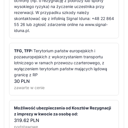
ochrony (np. o rezygnację z podróży lub sporty
wysokiego ryzyka) na życzenie uczestnika przy
rezerwacji. W przypadku szkody należy
skontaktować się z infolinią Signal Iduna: +48 22 864
55 26 lub zgłosić zdarzenie online na www.signal-
iduna.pl.
TFG, TFP:
Terytorium państw europejskich i
pozaeuropejskich z wykorzystaniem transportu
lotniczego w ramach przewozu czarterowego, z
wyłączeniem terytorium państw mających lądową
granicę z RP
30
PLN
zawarte w cenie
Możliwość ubezpieczenia od Kosztów Rezygnacji
z imprezy w kwocie za osobę od:
319.62 PLN
podstawowe