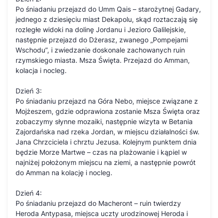
Po śniadaniu przejazd do Umm Qais – starożytnej Gadary,
jednego z dziesięciu miast Dekapolu, skąd roztaczają się
rozległe widoki na dolinę Jordanu i Jezioro Galilejskie,
następnie przejazd do Dżerasz, zwanego „Pompejami
Wschodu”, i zwiedzanie doskonale zachowanych ruin
rzymskiego miasta. Msza Święta. Przejazd do Amman,
kolacja i nocleg.
Dzień 3:
Po śniadaniu przejazd na Góra Nebo, miejsce związane z
Mojżeszem, gdzie odprawiona zostanie Msza Święta oraz
zobaczymy słynne mozaiki, następnie wizyta w Betania
Zajordańska nad rzeka Jordan, w miejscu działalności św.
Jana Chrzciciela i chrztu Jezusa. Kolejnym punktem dnia
będzie Morze Martwe – czas na plażowanie i kąpiel w
najniżej położonym miejscu na ziemi, a następnie powrót
do Amman na kolację i nocleg.
Dzień 4:
Po śniadaniu przejazd do Macheront – ruin twierdzy
Heroda Antypasa, miejsca uczty urodzinowej Heroda i