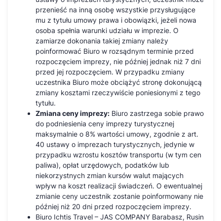
przenieść na inną osobę wszystkie przysługujące
mu z tytułu umowy prawa i obowiązki, jeżeli nowa
osoba spełnia warunki udziału w imprezie. O
zamiarze dokonania takiej zmiany należy
poinformować Biuro w rozsądnym terminie przed
rozpoczęciem imprezy, nie później jednak niż 7 dni
przed jej rozpoczęciem. W przypadku zmiany
uczestnika Biuro może obciążyć stronę dokonującą
zmiany kosztami rzeczywiście poniesionymi z tego
tytułu.
Zmiana ceny imprezy:
Biuro zastrzega sobie prawo
do podniesienia ceny imprezy turystycznej
maksymalnie o 8% wartości umowy, zgodnie z art.
40 ustawy o imprezach turystycznych, jedynie w
przypadku wzrostu kosztów transportu (w tym cen
paliwa), opłat urzędowych, podatków lub
niekorzystnych zmian kursów walut mających
wpływ na koszt realizacji świadczeń. O ewentualnej
zmianie ceny uczestnik zostanie poinformowany nie
później niż 20 dni przed rozpoczęciem imprezy.
Biuro Ichtis Travel – JAS COMPANY Barabasz, Rusin