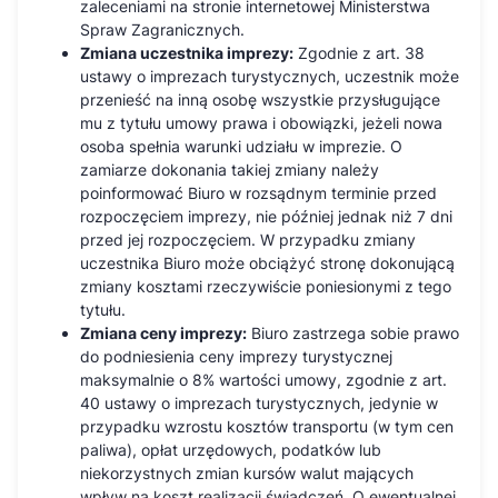
zaleceniami na stronie internetowej Ministerstwa
Spraw Zagranicznych.
Zmiana uczestnika imprezy:
Zgodnie z art. 38
ustawy o imprezach turystycznych, uczestnik może
przenieść na inną osobę wszystkie przysługujące
mu z tytułu umowy prawa i obowiązki, jeżeli nowa
osoba spełnia warunki udziału w imprezie. O
zamiarze dokonania takiej zmiany należy
poinformować Biuro w rozsądnym terminie przed
rozpoczęciem imprezy, nie później jednak niż 7 dni
przed jej rozpoczęciem. W przypadku zmiany
uczestnika Biuro może obciążyć stronę dokonującą
zmiany kosztami rzeczywiście poniesionymi z tego
tytułu.
Zmiana ceny imprezy:
Biuro zastrzega sobie prawo
do podniesienia ceny imprezy turystycznej
maksymalnie o 8% wartości umowy, zgodnie z art.
40 ustawy o imprezach turystycznych, jedynie w
przypadku wzrostu kosztów transportu (w tym cen
paliwa), opłat urzędowych, podatków lub
niekorzystnych zmian kursów walut mających
wpływ na koszt realizacji świadczeń. O ewentualnej