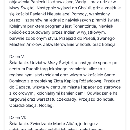
objawienia Panienki Uzdrawiającej Wody – oraz udział w
Mszy Świętej. Następnie wyjazd do Choluli, gdzie znajduje
się kościół Panienki Nieustającej Pomocy, wzniesiony
przez Hiszpanów na jednej z największych piramid świata.
Kolejnym punktem programu jest Tonantzintla, niewielki
kościółek zbudowany przez Indian w wyjątkowym,
barwnie zdobionym stylu. Przejazd do Puebli, zwanego
Miastem Aniołów. Zakwaterowanie w hotelu oraz kolacja.
Dzień V:
Śniadanie. Udział w Mszy Świętej, a następnie spacer po
centrum Puebli: targ lokalnego rzemiosła, uliczka z
regionalnymi słodkościami oraz wizyta w kościele Santo
Domingo z przepiękną Złotą Kaplicą Różańcową. Przejazd
do Oaxaca, wizyta w centrum miasta i spacer po starówce
z kolorowymi, kolonialnymi kamienicami. Odwiedzenie hali
targowej oraz warsztatu czekolady. Przejazd do hotelu.
Obiadokolacja. Nocleg.
Dzień VI:
Śniadanie. Zwiedzanie Monte Albán, jednego z
najstarszych prekolumbijskich miast, położonego