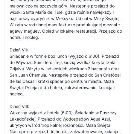
malowniczo na szczycie góry. Następnie przejazd do
wioski Santa María del Tule, gdzie rośnie największy i
najstarszy cypryśnik w Meksyku. Udział w Mszy Świętej.
Wizyta w rodzinnej manufakturze produkującej mezcal z
agawy maguey. Obiad w lokalnej restauracji. Przejazd do
hotelu i nocleg.
Dzień VII:
Śniadanie w formie box lunch (wyjazd o 6:00). Przejazd
do Wąwozu Sumidero i rejs łodzią wzdłuż koryta rzeki
Grijalva. Wizyta w indiańskich wioskach Zinacantán oraz
San Juan Chamula. Następnie przejazd do San Cristóbal
de las Casas i krótki spacer po centrum miasta. Msza
Święta. Przejazd do hotelu, zakwaterowanie, kolacja i
nocleg.
Dzień VIII:
Wczesny wyjazd z hotelu (6:00). Śniadanie w Puszczy
Lakadońskiej. Przejazd do Wodospadów Agua Azul,
ukrytych wśród tropikalnej roślinności. Msza Święta.
Następnie przejazd do hotelu, zakwaterowanie, kolacja i