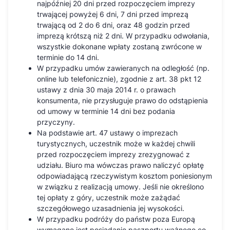
najpóźniej 20 dni przed rozpoczęciem imprezy
trwającej powyżej 6 dni, 7 dni przed imprezą
trwającą od 2 do 6 dni, oraz 48 godzin przed
imprezą krótszą niż 2 dni. W przypadku odwołania,
wszystkie dokonane wpłaty zostaną zwrócone w
terminie do 14 dni.
W przypadku umów zawieranych na odległość (np.
online lub telefonicznie), zgodnie z art. 38 pkt 12
ustawy z dnia 30 maja 2014 r. o prawach
konsumenta, nie przysługuje prawo do odstąpienia
od umowy w terminie 14 dni bez podania
przyczyny.
Na podstawie art. 47 ustawy o imprezach
turystycznych, uczestnik może w każdej chwili
przed rozpoczęciem imprezy zrezygnować z
udziału. Biuro ma wówczas prawo naliczyć opłatę
odpowiadającą rzeczywistym kosztom poniesionym
w związku z realizacją umowy. Jeśli nie określono
tej opłaty z góry, uczestnik może zażądać
szczegółowego uzasadnienia jej wysokości.
W przypadku podróży do państw poza Europą
wymagane jest posiadanie paszportu ważnego co