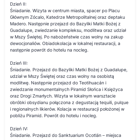
Dzień II:
Śniadanie. Wizyta w centrum miasta, spacer po Placu
Głównym Zócalo, Katedrze Metropolitalnej oraz deptaku
Madero. Następnie przejazd do Bazyliki Matki Bożej z
Guadalupe, zwiedzanie kompleksu, modlitwa oraz udział
w Mszy Świętej. Po nabożeństwie czas wolny na zakup
dewocjonaliów. Obiadokolacja w lokalnej restauracji, a
następnie powrót do hotelu na nocleg.
Dzień III:
Śniadanie. Przejazd do Bazyliki Matki Bożej z Guadalupe,
udział w Mszy Świętej oraz czas wolny na osobistą
modlitwę. Następnie przejazd do Teotihuacán i
zwiedzanie monumentalnych Piramid Słońca i Księżyca
oraz Drogi Zmarłych. Wizyta w lokalnym warsztacie
obróbki obsydianu połączona z degustacją tequili, pulque
i regionalnych likierów. Kolacja w restauracji położonej w
pobliżu Piramid. Powrót do hotelu i nocleg.
Dzień IV:
Śniadanie. Przejazd do Sanktuarium Ocotlán – miejsca