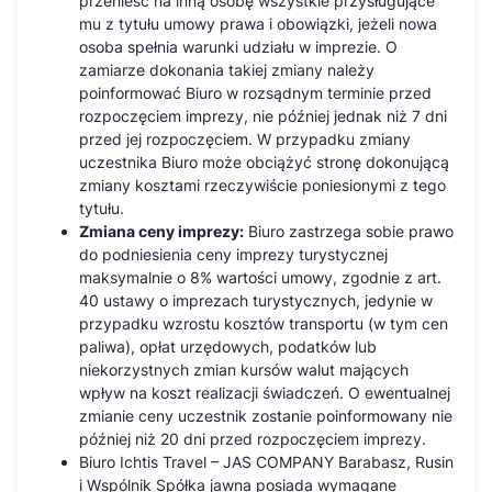
przenieść na inną osobę wszystkie przysługujące
mu z tytułu umowy prawa i obowiązki, jeżeli nowa
osoba spełnia warunki udziału w imprezie. O
zamiarze dokonania takiej zmiany należy
poinformować Biuro w rozsądnym terminie przed
rozpoczęciem imprezy, nie później jednak niż 7 dni
przed jej rozpoczęciem. W przypadku zmiany
uczestnika Biuro może obciążyć stronę dokonującą
zmiany kosztami rzeczywiście poniesionymi z tego
tytułu.
Zmiana ceny imprezy:
Biuro zastrzega sobie prawo
do podniesienia ceny imprezy turystycznej
maksymalnie o 8% wartości umowy, zgodnie z art.
40 ustawy o imprezach turystycznych, jedynie w
przypadku wzrostu kosztów transportu (w tym cen
paliwa), opłat urzędowych, podatków lub
niekorzystnych zmian kursów walut mających
wpływ na koszt realizacji świadczeń. O ewentualnej
zmianie ceny uczestnik zostanie poinformowany nie
później niż 20 dni przed rozpoczęciem imprezy.
Biuro Ichtis Travel – JAS COMPANY Barabasz, Rusin
i Wspólnik Spółka jawna posiada wymagane