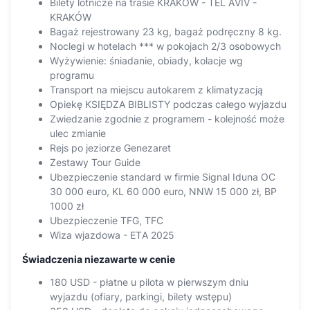
Bilety lotnicze na trasie KRAKÓW - TEL AVIV -
KRAKÓW
Bagaż rejestrowany 23 kg, bagaż podręczny 8 kg.
Noclegi w hotelach *** w pokojach 2/3 osobowych
Wyżywienie: śniadanie, obiady, kolacje wg
programu
Transport na miejscu autokarem z klimatyzacją
Opiekę KSIĘDZA BIBLISTY podczas całego wyjazdu
Zwiedzanie zgodnie z programem - kolejność może
ulec zmianie
Rejs po jeziorze Genezaret
Zestawy Tour Guide
Ubezpieczenie standard w firmie Signal Iduna OC
30 000 euro, KL 60 000 euro, NNW 15 000 zł, BP
1000 zł
Ubezpieczenie TFG, TFC
Wiza wjazdowa - ETA 2025
Świadczenia niezawarte w cenie
180 USD - płatne u pilota w pierwszym dniu
wyjazdu (ofiary, parkingi, bilety wstępu)