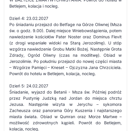
Betlejem, kolacja i nocleg.
Dzień 4: 23.02.2027
Po śniadaniu przejazd do Betfage na Górze Oliwnej (Msza
św. o godz. 9.00). Dalej miejsce Wniebowstąpienia, potem
nawiedzenie kościołów Pater Noster oraz Dominus Flevit
(z drogi wspaniałe widoki na Starą Jerozolimę). U stóp
wzgórza nawiedzenie Grobu Matki Bożej. Następnie Grota
Zdrady, Ogród Oliwny (czas na modlitwę). Obiad w
Jerozolimie. Po południu przejazd do nowej części miasta
– Wzgórze Pamięci – Kneset – Ojczyzna Jana Chrzciciela.
Powrót do hotelu w Betlejem, kolacja, nocleg.
Dzień 5: 24.02.2027
Śniadanie, wyjazd do Betanii - Msza św. Później podróż
przez Pustynię Judzką nad Jordan do miejsca chrztu
Jezusa. Następnie wizyta w Jerychu – sykomora
Zacheusza oraz panorama Góry Kuszenia i najstarszego
miasta świata. Obiad w Qumran oraz Morze Martwe –
możliwość zdrowotnych kąpieli. Powrót do Betlejem,
kolacja, nocleg.