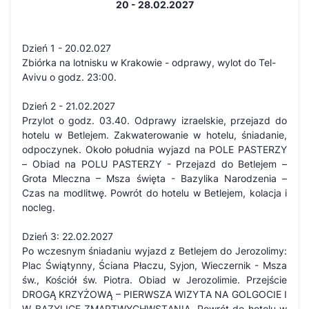
20 - 28.02.2027
Dzień 1 - 20.02.027
Zbiórka na lotnisku w Krakowie - odprawy, wylot do Tel-
Avivu o godz. 23:00.
Dzień 2 - 21.02.2027
Przylot o godz. 03.40. Odprawy izraelskie, przejazd do
hotelu w Betlejem. Zakwaterowanie w hotelu, śniadanie,
odpoczynek. Około południa wyjazd na POLE PASTERZY
– Obiad na POLU PASTERZY - Przejazd do Betlejem –
Grota Mleczna – Msza święta - Bazylika Narodzenia –
Czas na modlitwę. Powrót do hotelu w Betlejem, kolacja i
nocleg.
Dzień 3: 22.02.2027
Po wczesnym śniadaniu wyjazd z Betlejem do Jerozolimy:
Plac Świątynny, Ściana Płaczu, Syjon, Wieczernik - Msza
św., Kościół św. Piotra. Obiad w Jerozolimie. Przejście
DROGĄ KRZYŻOWĄ – PIERWSZA WIZYTA NA GOLGOCIE I
W BAZYLICE ZMARTWYCHWSTANIA. Powrót do hotelu w