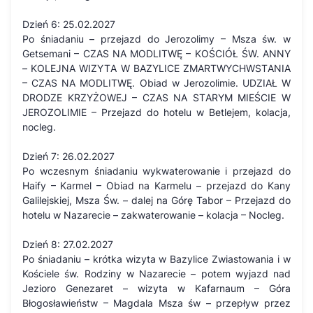
Dzień 6: 25.02.2027
Po śniadaniu – przejazd do Jerozolimy – Msza św. w
Getsemani – CZAS NA MODLITWĘ – KOŚCIÓŁ ŚW. ANNY
– KOLEJNA WIZYTA W BAZYLICE ZMARTWYCHWSTANIA
– CZAS NA MODLITWĘ. Obiad w Jerozolimie. UDZIAŁ W
DRODZE KRZYŻOWEJ – CZAS NA STARYM MIEŚCIE W
JEROZOLIMIE – Przejazd do hotelu w Betlejem, kolacja,
nocleg.
Dzień 7: 26.02.2027
Po wczesnym śniadaniu wykwaterowanie i przejazd do
Haify – Karmel – Obiad na Karmelu – przejazd do Kany
Galilejskiej, Msza Św. – dalej na Górę Tabor – Przejazd do
hotelu w Nazarecie – zakwaterowanie – kolacja – Nocleg.
Dzień 8: 27.02.2027
Po śniadaniu – krótka wizyta w Bazylice Zwiastowania i w
Kościele św. Rodziny w Nazarecie – potem wyjazd nad
Jezioro Genezaret – wizyta w Kafarnaum – Góra
Błogosławieństw – Magdala Msza św – przepływ przez