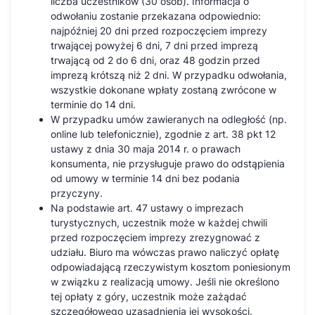
liczba uczestników (30 osób). Informacja o
odwołaniu zostanie przekazana odpowiednio:
najpóźniej 20 dni przed rozpoczęciem imprezy
trwającej powyżej 6 dni, 7 dni przed imprezą
trwającą od 2 do 6 dni, oraz 48 godzin przed
imprezą krótszą niż 2 dni. W przypadku odwołania,
wszystkie dokonane wpłaty zostaną zwrócone w
terminie do 14 dni.
W przypadku umów zawieranych na odległość (np.
online lub telefonicznie), zgodnie z art. 38 pkt 12
ustawy z dnia 30 maja 2014 r. o prawach
konsumenta, nie przysługuje prawo do odstąpienia
od umowy w terminie 14 dni bez podania
przyczyny.
Na podstawie art. 47 ustawy o imprezach
turystycznych, uczestnik może w każdej chwili
przed rozpoczęciem imprezy zrezygnować z
udziału. Biuro ma wówczas prawo naliczyć opłatę
odpowiadającą rzeczywistym kosztom poniesionym
w związku z realizacją umowy. Jeśli nie określono
tej opłaty z góry, uczestnik może zażądać
szczegółowego uzasadnienia jej wysokości.